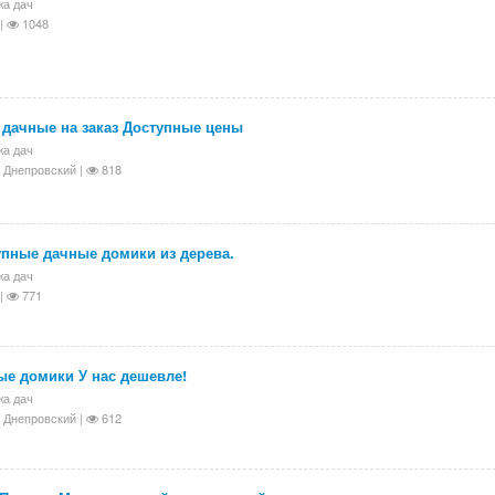
а дач
|
1048
 дачные на заказ Доступные цены
а дач
 Днепровский |
818
упные дачные домики из дерева.
а дач
|
771
ые домики У нас дешевле!
а дач
 Днепровский |
612