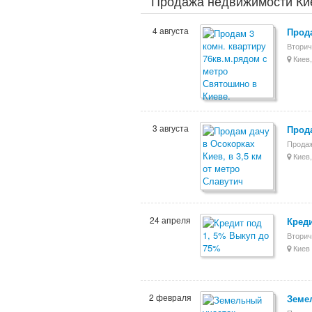
Продажа недвижимости Ки
4 августа
Прода
Вторич
Киев,
3 августа
Прода
Продаж
Киев,
24 апреля
Креди
Вторич
Киев 
2 февраля
Земе