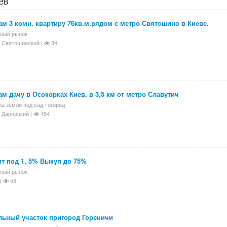
ев
м 3 комн. квартиру 76кв.м.рядом с метро Святошино в Киеве.
ный рынок
 Святошинский |
34
м дачу в Осокорках Киев, в 3,5 км от метро Славутич
а земли под сад / огород
 Дарницкий |
154
т под 1, 5% Выкуп до 75%
ный рынок
|
53
льный участок пригород Гореничи