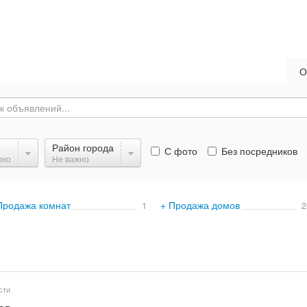
О
Район города
С фото
Без посредников
жно
Не важно
Продажа комнат
+ Продажа домов
1
2
сти