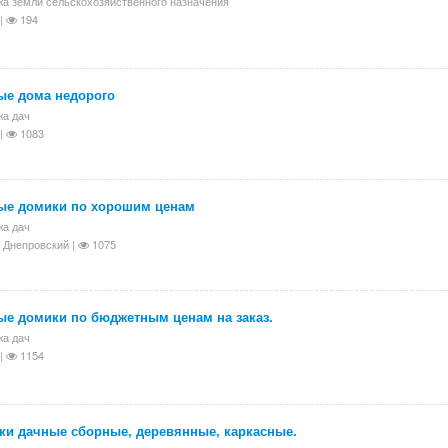
а земли сельскохозяйственного назначения
|
194
ые дома недорого
а дач
|
1083
ые домики по хорошим ценам
а дач
 Днепровский |
1075
ые домики по бюджетным ценам на заказ.
а дач
|
1154
ки дачные сборные, деревянные, каркасные.