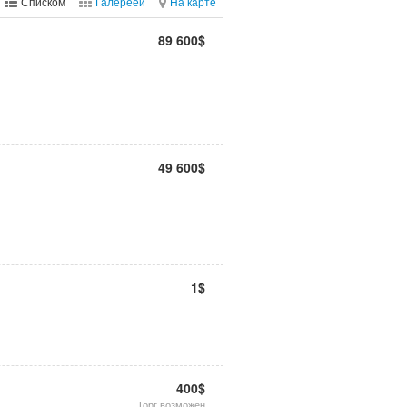
Списком
Галереей
На карте
89 600$
49 600$
1$
400$
Торг возможен