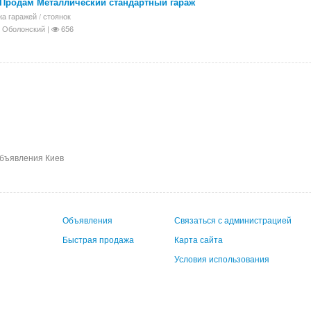
 Продам Металлический стандартный гараж
а гаражей / стоянок
 Оболонский |
656
объявления Киев
Объявления
Связаться с администрацией
Быстрая продажа
Карта сайта
Условия использования